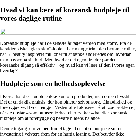
Hvad vi kan lære af koreansk hudpleje til
vores daglige rutine
Koreansk hudpleje har i de seneste år taget verden med storm. Fra de
karakteristiske “glass skin”-looks til de mange trin i den berømte rutine,
har K-beauty inspireret millioner til at tænke anderledes om, hvordan
man passer på sin hud. Men hvad er det egentlig, der gør den
koreanske tilgang så effektiv – og hvad kan vi lære af den i vores egen
hverdag?
Hudpleje som en helhedsoplevelse
I Korea handler hudpleje ikke kun om produkter, men om en livsstil.
Det er en daglig praksis, der kombinerer selvomsorg, tålmodighed og
forebyggelse. Hvor mange i Vesten ofte fokuserer på at løse problemer,
når de opstår – som bumser, tørhed eller rynker – handler koreansk
hudpleje om at forebygge og bevare hudens balance.
Denne tilgang kan vi med fordel tage til os: at se hudpleje som en
investering i velvære frem for en hurtig løsning. Det betyder ikke