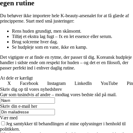
egen rutine
Du behøver ikke importere hele K-beauty-arsenalet for at få glæde af
principperne. Start med små justeringer:
Rens huden grundigt, men skånsomt.
Tilføj et ekstra lag fugt – fx en let essence eller serum.
Brug solcreme hver dag.
Se hudpleje som en vane, ikke en kamp.
Det vigtigste er at finde en rytme, der passer til dig. Koreansk hudpleje
handler i sidste ende om respekt for huden – og det er en filosofi, der
passer perfekt ind i enhver daglig rutine.
At dele er kærligt
X
Facebook
Instagram
LinkedIn
YouTube
Pin
Skriv dig op til vores nyhedsbrev
Gør som tusindvis af andre – modtag vores bedste råd på mail.
Skriv din e-mail her
Vær med
Jeg samtykker til behandlingen af mine oplysninger i henhold til
politikken.