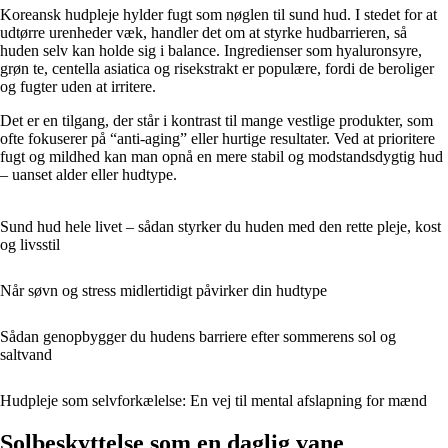
Koreansk hudpleje hylder fugt som nøglen til sund hud. I stedet for at
udtørre urenheder væk, handler det om at styrke hudbarrieren, så
huden selv kan holde sig i balance. Ingredienser som hyaluronsyre,
grøn te, centella asiatica og risekstrakt er populære, fordi de beroliger
og fugter uden at irritere.
Det er en tilgang, der står i kontrast til mange vestlige produkter, som
ofte fokuserer på “anti-aging” eller hurtige resultater. Ved at prioritere
fugt og mildhed kan man opnå en mere stabil og modstandsdygtig hud
– uanset alder eller hudtype.
Sund hud hele livet – sådan styrker du huden med den rette pleje, kost
og livsstil
Når søvn og stress midlertidigt påvirker din hudtype
Sådan genopbygger du hudens barriere efter sommerens sol og
saltvand
Hudpleje som selvforkælelse: En vej til mental afslapning for mænd
Solbeskyttelse som en daglig vane