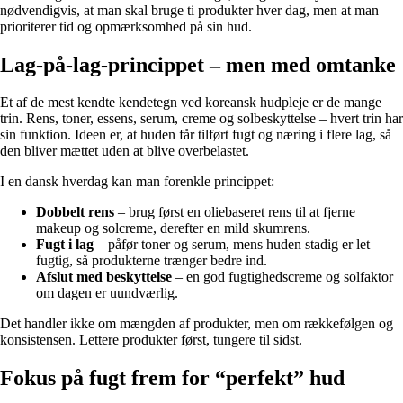
nødvendigvis, at man skal bruge ti produkter hver dag, men at man
prioriterer tid og opmærksomhed på sin hud.
Lag-på-lag-princippet – men med omtanke
Et af de mest kendte kendetegn ved koreansk hudpleje er de mange
trin. Rens, toner, essens, serum, creme og solbeskyttelse – hvert trin har
sin funktion. Ideen er, at huden får tilført fugt og næring i flere lag, så
den bliver mættet uden at blive overbelastet.
I en dansk hverdag kan man forenkle princippet:
Dobbelt rens
– brug først en oliebaseret rens til at fjerne
makeup og solcreme, derefter en mild skumrens.
Fugt i lag
– påfør toner og serum, mens huden stadig er let
fugtig, så produkterne trænger bedre ind.
Afslut med beskyttelse
– en god fugtighedscreme og solfaktor
om dagen er uundværlig.
Det handler ikke om mængden af produkter, men om rækkefølgen og
konsistensen. Lettere produkter først, tungere til sidst.
Fokus på fugt frem for “perfekt” hud