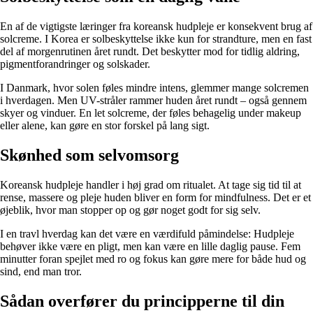
En af de vigtigste læringer fra koreansk hudpleje er konsekvent brug af
solcreme. I Korea er solbeskyttelse ikke kun for strandture, men en fast
del af morgenrutinen året rundt. Det beskytter mod for tidlig aldring,
pigmentforandringer og solskader.
I Danmark, hvor solen føles mindre intens, glemmer mange solcremen
i hverdagen. Men UV-stråler rammer huden året rundt – også gennem
skyer og vinduer. En let solcreme, der føles behagelig under makeup
eller alene, kan gøre en stor forskel på lang sigt.
Skønhed som selvomsorg
Koreansk hudpleje handler i høj grad om ritualet. At tage sig tid til at
rense, massere og pleje huden bliver en form for mindfulness. Det er et
øjeblik, hvor man stopper op og gør noget godt for sig selv.
I en travl hverdag kan det være en værdifuld påmindelse: Hudpleje
behøver ikke være en pligt, men kan være en lille daglig pause. Fem
minutter foran spejlet med ro og fokus kan gøre mere for både hud og
sind, end man tror.
Sådan overfører du principperne til din