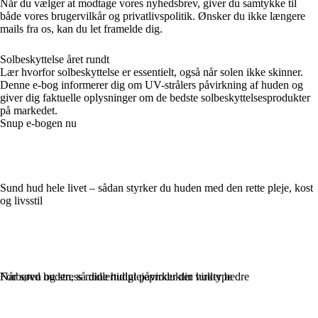
Når du vælger at modtage vores nyhedsbrev, giver du samtykke til
både vores brugervilkår og privatlivspolitik. Ønsker du ikke længere
mails fra os, kan du let framelde dig.
Solbeskyttelse året rundt
Lær hvorfor solbeskyttelse er essentielt, også når solen ikke skinner.
Denne e-bog informerer dig om UV-strålers påvirkning af huden og
giver dig faktuelle oplysninger om de bedste solbeskyttelsesprodukter
på markedet.
Snup e-bogen nu
Sund hud hele livet – sådan styrker du huden med den rette pleje, kost
og livsstil
Når søvn og stress midlertidigt påvirker din hudtype
Forbered huden, så dine hudplejeprodukter virker bedre